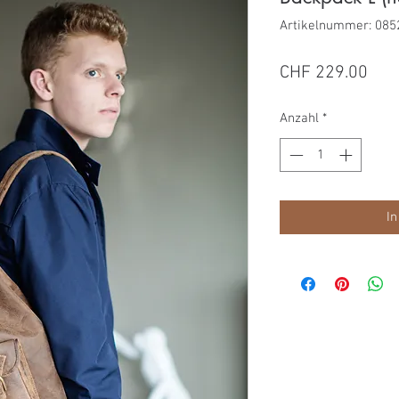
Artikelnummer: 085
Prei
CHF 229.00
Anzahl
*
In