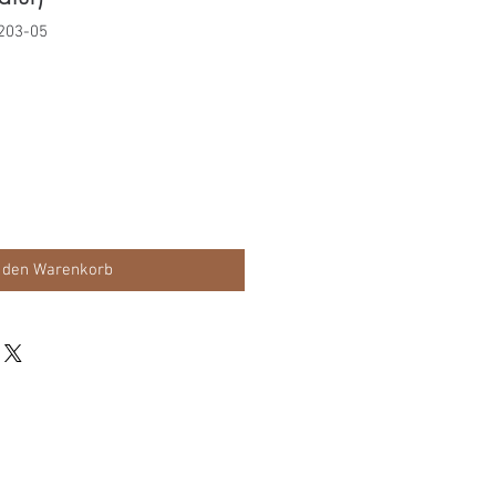
203-05
s
 den Warenkorb