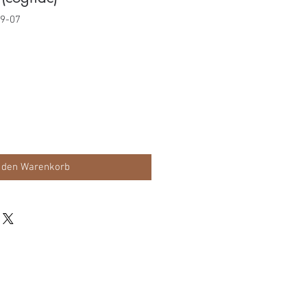
69-07
s
 den Warenkorb