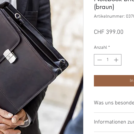
(braun)
Artikelnummer: 037
Prei
CHF 399.00
Anzahl
*
In
Was uns besonder
Die Artikel von Her
Informationen z
Jahrelange Erfahrun
Tradition in der Led