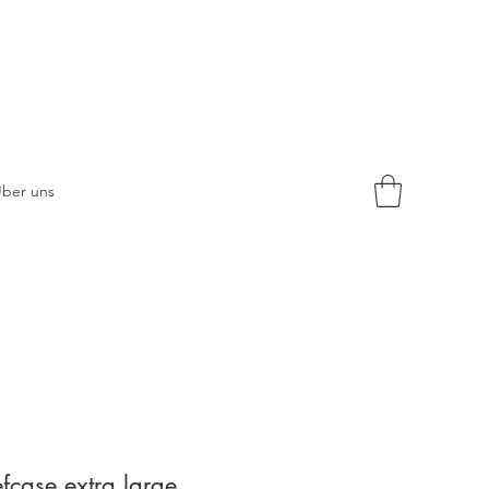
ber uns
fcase extra large