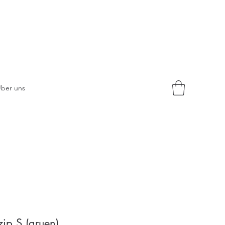
ber uns
ip S (gruen)