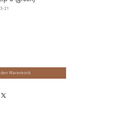
83-21
s
 den Warenkorb