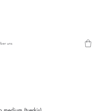
ber uns
ap medium (tuerkis)