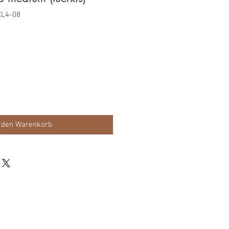
CL4-08
s
 den Warenkorb