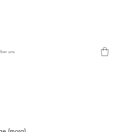
ber uns
rge (mora)