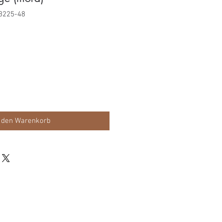
3225-48
s
 den Warenkorb