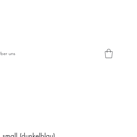
ber uns
p small (dunkelblau)