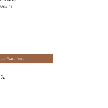
5804-01
s
 den Warenkorb